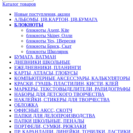
Каталог товаров
Новые поступления, акции
АЛЬБОМЫ, ЦВ.КАРТОН, ЦВ.БУМАГА
БЛОКНОТЫ
блокноты Axent, Kite
блокноты Skiper, Олли
блокноты Yes, 1Вересня
блокноты Бриск, Скат
блокноты Школярик
БУМАГА, ВАТМАН
ДНЕВНИКИ ШКОЛЬНЫЕ
ЕЖЕДНЕВНИКИ, ПЛАНИНГИ
КАРТЫ, АТЛАСЫ, ГЛОБУСЫ
КОМПЬЮТЕРНЫЕ АКСЕССУАРЫ, КАЛЬКУЛЯТОРЫ
КРАСКИ, ГУАШЬ, ПЛАСТИЛИН, КИСТИ, КЛЕЙ
МАРКЕРЫ, ТЕКСТОВЫДЕЛИТЕЛИ, РАПИДОГРАФЫ
НАБОРЫ ДЛЯ ДЕТСКОГО ТВОРЧЕСТВА
НАКЛЕЙКИ, СТИКЕРЫ ДЛЯ ТВОРЧЕСТВА
ОБЛОЖКА
ОФИСНЫЕ АКСС, СКОТЧ
ПАПКИ ДЛЯ ДЕЛОПРОИЗВОДСТВА
ПАПКИ ШКОЛЬНЫЕ, ПЕНАЛЫ
ПОРТФЕЛИ, СУМКИ, РЮКЗАКИ
ПР. КАРАНДАШИ, ЛИНЕЙКИ, ТОЧИЛКИ, ЛАСТИКИ