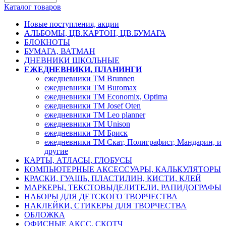
Каталог товаров
Новые поступления, акции
АЛЬБОМЫ, ЦВ.КАРТОН, ЦВ.БУМАГА
БЛОКНОТЫ
БУМАГА, ВАТМАН
ДНЕВНИКИ ШКОЛЬНЫЕ
ЕЖЕДНЕВНИКИ, ПЛАНИНГИ
ежедневники TM Brunnen
ежедневники ТМ Buromax
ежедневники ТМ Economix, Optima
ежедневники ТМ Josef Oten
ежедневники ТМ Leo planner
ежедневники ТМ Unison
ежедневники ТМ Бриск
ежедневники ТМ Скат, Полиграфист, Мандарин, и
другие
КАРТЫ, АТЛАСЫ, ГЛОБУСЫ
КОМПЬЮТЕРНЫЕ АКСЕССУАРЫ, КАЛЬКУЛЯТОРЫ
КРАСКИ, ГУАШЬ, ПЛАСТИЛИН, КИСТИ, КЛЕЙ
МАРКЕРЫ, ТЕКСТОВЫДЕЛИТЕЛИ, РАПИДОГРАФЫ
НАБОРЫ ДЛЯ ДЕТСКОГО ТВОРЧЕСТВА
НАКЛЕЙКИ, СТИКЕРЫ ДЛЯ ТВОРЧЕСТВА
ОБЛОЖКА
ОФИСНЫЕ АКСС, СКОТЧ