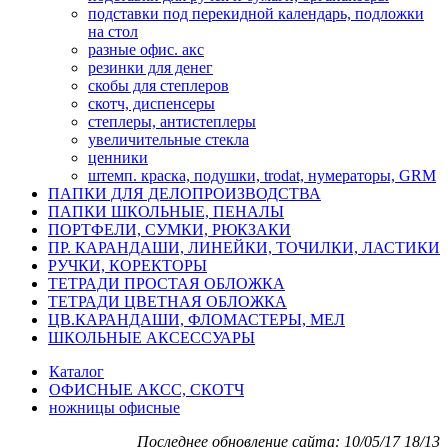
подставки под перекидной календарь, подложки
на стол
разные офис. акс
резинки для денег
скобы для степлеров
скотч, диспенсеры
степлеры, антистеплеры
увеличительные стекла
ценники
штемп. краска, подушки, trodat, нумераторы, GRM
ПАПКИ ДЛЯ ДЕЛОПРОИЗВОДСТВА
ПАПКИ ШКОЛЬНЫЕ, ПЕНАЛЫ
ПОРТФЕЛИ, СУМКИ, РЮКЗАКИ
ПР. КАРАНДАШИ, ЛИНЕЙКИ, ТОЧИЛКИ, ЛАСТИКИ
РУЧКИ, КОРЕКТОРЫ
ТЕТРАДИ ПРОСТАЯ ОБЛОЖКА
ТЕТРАДИ ЦВЕТНАЯ ОБЛОЖКА
ЦВ.КАРАНДАШИ, ФЛОМАСТЕРЫ, МЕЛ
ШКОЛЬНЫЕ АКСЕССУАРЫ
Каталог
ОФИСНЫЕ АКСС, СКОТЧ
ножницы офисные
Последнее обновление сайта: 10/05/17 18/13