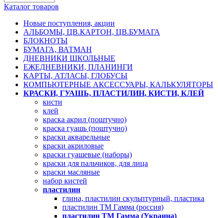
Каталог товаров
Новые поступления, акции
АЛЬБОМЫ, ЦВ.КАРТОН, ЦВ.БУМАГА
БЛОКНОТЫ
БУМАГА, ВАТМАН
ДНЕВНИКИ ШКОЛЬНЫЕ
ЕЖЕДНЕВНИКИ, ПЛАНИНГИ
КАРТЫ, АТЛАСЫ, ГЛОБУСЫ
КОМПЬЮТЕРНЫЕ АКСЕССУАРЫ, КАЛЬКУЛЯТОРЫ
КРАСКИ, ГУАШЬ, ПЛАСТИЛИН, КИСТИ, КЛЕЙ
кисти
клей
краска акрил (поштучно)
краска гуашь (поштучно)
краски акварельные
краски акриловые
краски гуашевые (наборы)
краски для пальчиков, для лица
краски масляные
набор кистей
пластилин
глина, пластилин скульптурный, пластика
пластилин TM Гамма (россия)
пластилин TM Гамма (Украина)