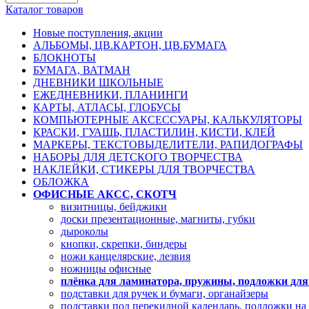
Каталог товаров
Новые поступления, акции
АЛЬБОМЫ, ЦВ.КАРТОН, ЦВ.БУМАГА
БЛОКНОТЫ
БУМАГА, ВАТМАН
ДНЕВНИКИ ШКОЛЬНЫЕ
ЕЖЕДНЕВНИКИ, ПЛАНИНГИ
КАРТЫ, АТЛАСЫ, ГЛОБУСЫ
КОМПЬЮТЕРНЫЕ АКСЕССУАРЫ, КАЛЬКУЛЯТОРЫ
КРАСКИ, ГУАШЬ, ПЛАСТИЛИН, КИСТИ, КЛЕЙ
МАРКЕРЫ, ТЕКСТОВЫДЕЛИТЕЛИ, РАПИДОГРАФЫ
НАБОРЫ ДЛЯ ДЕТСКОГО ТВОРЧЕСТВА
НАКЛЕЙКИ, СТИКЕРЫ ДЛЯ ТВОРЧЕСТВА
ОБЛОЖКА
ОФИСНЫЕ АКСС, СКОТЧ
визитницы, бейджики
доски презентационные, магниты, губки
дыроколы
кнопки, скрепки, биндеры
ножи канцелярские, лезвия
ножницы офисные
плёнка для ламинатора, пружины, подложки дл
подставки для ручек и бумаги, органайзеры
подставки под перекидной календарь, подложки на 