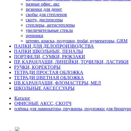
разные офис. акс
резинки для денег
скобы для степлеров
скотч, диспенсеры
степлеры, антистеплеры
увеличительные стекла
ценники
штемп. краска, подушки, trodat, нумераторы, GRM
ПАПКИ ДЛЯ ДЕЛОПРОИЗВОДСТВА
ПАПКИ ШКОЛЬНЫЕ, ПЕНАЛЫ
ПОРТФЕЛИ, СУМКИ, РЮКЗАКИ
ПР. КАРАНДАШИ, ЛИНЕЙКИ, ТОЧИЛКИ, ЛАСТИКИ
РУЧКИ, КОРЕКТОРЫ
ТЕТРАДИ ПРОСТАЯ ОБЛОЖКА
ТЕТРАДИ ЦВЕТНАЯ ОБЛОЖКА
ЦВ.КАРАНДАШИ, ФЛОМАСТЕРЫ, МЕЛ
ШКОЛЬНЫЕ АКСЕССУАРЫ
Каталог
ОФИСНЫЕ АКСС, СКОТЧ
плёнка для ламинатора, пружины, подложки для брошур