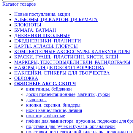
Каталог товаров
Новые поступления, акции
АЛЬБОМЫ, ЦВ.КАРТОН, ЦВ.БУМАГА
БЛОКНОТЫ
БУМАГА, ВАТМАН
ДНЕВНИКИ ШКОЛЬНЫЕ
ЕЖЕДНЕВНИКИ, ПЛАНИНГИ
КАРТЫ, АТЛАСЫ, ГЛОБУСЫ
КОМПЬЮТЕРНЫЕ АКСЕССУАРЫ, КАЛЬКУЛЯТОРЫ
КРАСКИ, ГУАШЬ, ПЛАСТИЛИН, КИСТИ, КЛЕЙ
МАРКЕРЫ, ТЕКСТОВЫДЕЛИТЕЛИ, РАПИДОГРАФЫ
НАБОРЫ ДЛЯ ДЕТСКОГО ТВОРЧЕСТВА
НАКЛЕЙКИ, СТИКЕРЫ ДЛЯ ТВОРЧЕСТВА
ОБЛОЖКА
ОФИСНЫЕ АКСС, СКОТЧ
визитницы, бейджики
доски презентационные, магниты, губки
дыроколы
кнопки, скрепки, биндеры
ножи канцелярские, лезвия
ножницы офисные
плёнка для ламинатора, пружины, подложки для б
подставки для ручек и бумаги, органайзеры
подставки под перекидной календарь, подложки на 