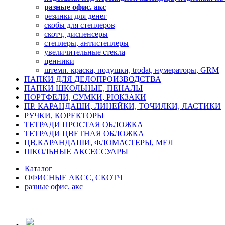
разные офис. акс
резинки для денег
скобы для степлеров
скотч, диспенсеры
степлеры, антистеплеры
увеличительные стекла
ценники
штемп. краска, подушки, trodat, нумераторы, GRM
ПАПКИ ДЛЯ ДЕЛОПРОИЗВОДСТВА
ПАПКИ ШКОЛЬНЫЕ, ПЕНАЛЫ
ПОРТФЕЛИ, СУМКИ, РЮКЗАКИ
ПР. КАРАНДАШИ, ЛИНЕЙКИ, ТОЧИЛКИ, ЛАСТИКИ
РУЧКИ, КОРЕКТОРЫ
ТЕТРАДИ ПРОСТАЯ ОБЛОЖКА
ТЕТРАДИ ЦВЕТНАЯ ОБЛОЖКА
ЦВ.КАРАНДАШИ, ФЛОМАСТЕРЫ, МЕЛ
ШКОЛЬНЫЕ АКСЕССУАРЫ
Каталог
ОФИСНЫЕ АКСС, СКОТЧ
разные офис. акс