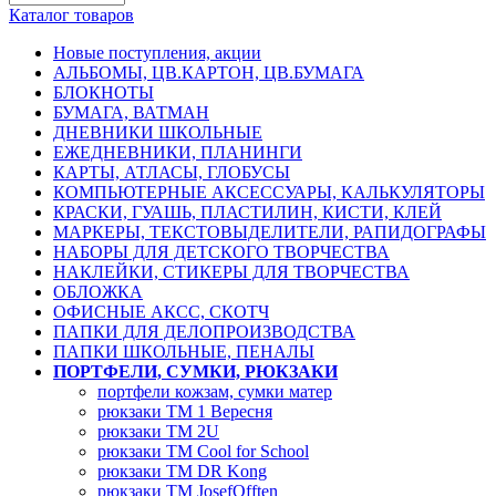
Каталог товаров
Новые поступления, акции
АЛЬБОМЫ, ЦВ.КАРТОН, ЦВ.БУМАГА
БЛОКНОТЫ
БУМАГА, ВАТМАН
ДНЕВНИКИ ШКОЛЬНЫЕ
ЕЖЕДНЕВНИКИ, ПЛАНИНГИ
КАРТЫ, АТЛАСЫ, ГЛОБУСЫ
КОМПЬЮТЕРНЫЕ АКСЕССУАРЫ, КАЛЬКУЛЯТОРЫ
КРАСКИ, ГУАШЬ, ПЛАСТИЛИН, КИСТИ, КЛЕЙ
МАРКЕРЫ, ТЕКСТОВЫДЕЛИТЕЛИ, РАПИДОГРАФЫ
НАБОРЫ ДЛЯ ДЕТСКОГО ТВОРЧЕСТВА
НАКЛЕЙКИ, СТИКЕРЫ ДЛЯ ТВОРЧЕСТВА
ОБЛОЖКА
ОФИСНЫЕ АКСС, СКОТЧ
ПАПКИ ДЛЯ ДЕЛОПРОИЗВОДСТВА
ПАПКИ ШКОЛЬНЫЕ, ПЕНАЛЫ
ПОРТФЕЛИ, СУМКИ, РЮКЗАКИ
портфели кожзам, сумки матер
рюкзаки TM 1 Вересня
рюкзаки TM 2U
рюкзаки TM Cool for School
рюкзаки TM DR Kong
рюкзаки TM JosefOfften