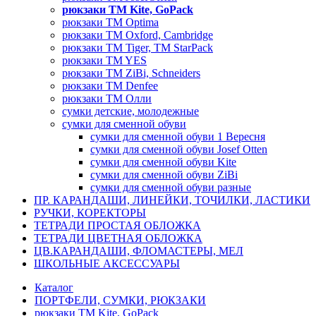
рюкзаки TM Kite, GoPack
рюкзаки TM Optima
рюкзаки TM Oxford, Cambridge
рюкзаки TM Tiger, TM StarPack
рюкзаки TM YES
рюкзаки TM ZiBi, Schneiders
рюкзаки ТМ Denfee
рюкзаки ТМ Олли
сумки детские, молодежные
сумки для сменной обуви
сумки для сменной обуви 1 Вересня
сумки для сменной обуви Josef Otten
сумки для сменной обуви Kite
сумки для сменной обуви ZiBi
сумки для сменной обуви разные
ПР. КАРАНДАШИ, ЛИНЕЙКИ, ТОЧИЛКИ, ЛАСТИКИ
РУЧКИ, КОРЕКТОРЫ
ТЕТРАДИ ПРОСТАЯ ОБЛОЖКА
ТЕТРАДИ ЦВЕТНАЯ ОБЛОЖКА
ЦВ.КАРАНДАШИ, ФЛОМАСТЕРЫ, МЕЛ
ШКОЛЬНЫЕ АКСЕССУАРЫ
Каталог
ПОРТФЕЛИ, СУМКИ, РЮКЗАКИ
рюкзаки TM Kite, GoPack