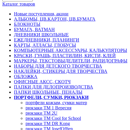
Каталог товаров
Новые поступления, акции
АЛЬБОМЫ, ЦВ.КАРТОН, ЦВ.БУМАГА
БЛОКНОТЫ
БУМАГА, ВАТМАН
ДНЕВНИКИ ШКОЛЬНЫЕ
ЕЖЕДНЕВНИКИ, ПЛАНИНГИ
КАРТЫ, АТЛАСЫ, ГЛОБУСЫ
КОМПЬЮТЕРНЫЕ АКСЕССУАРЫ, КАЛЬКУЛЯТОРЫ
КРАСКИ, ГУАШЬ, ПЛАСТИЛИН, КИСТИ, КЛЕЙ
МАРКЕРЫ, ТЕКСТОВЫДЕЛИТЕЛИ, РАПИДОГРАФЫ
НАБОРЫ ДЛЯ ДЕТСКОГО ТВОРЧЕСТВА
НАКЛЕЙКИ, СТИКЕРЫ ДЛЯ ТВОРЧЕСТВА
ОБЛОЖКА
ОФИСНЫЕ АКСС, СКОТЧ
ПАПКИ ДЛЯ ДЕЛОПРОИЗВОДСТВА
ПАПКИ ШКОЛЬНЫЕ, ПЕНАЛЫ
ПОРТФЕЛИ, СУМКИ, РЮКЗАКИ
портфели кожзам, сумки матер
рюкзаки TM 1 Вересня
рюкзаки TM 2U
рюкзаки TM Cool for School
рюкзаки TM DR Kong
рюкзаки TM JosefOfften