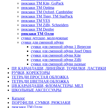
рюкзаки TM Kite, GoPack
рюкзаки TM Optima
рюкзаки TM Oxford, Cambridge
рюкзаки TM Tiger, TM StarPack
рюкзаки TM YES
рюкзаки TM ZiBi, Schneiders
рюкзаки ТМ Denfee
рюкзаки ТМ Олли
сумки детские, молодежные
сумки для сменной обуви
сумки для сменной обуви 1 Вересня
сумки для сменной обуви Josef Otten
сумки для сменной обуви Kite
сумки для сменной обуви ZiBi
сумки для сменной обуви разные
ПР. КАРАНДАШИ, ЛИНЕЙКИ, ТОЧИЛКИ, ЛАСТИКИ
РУЧКИ, КОРЕКТОРЫ
ТЕТРАДИ ПРОСТАЯ ОБЛОЖКА
ТЕТРАДИ ЦВЕТНАЯ ОБЛОЖКА
ЦВ.КАРАНДАШИ, ФЛОМАСТЕРЫ, МЕЛ
ШКОЛЬНЫЕ АКСЕССУАРЫ
Каталог
ПОРТФЕЛИ, СУМКИ, РЮКЗАКИ
рюкзаки ТМ Олли