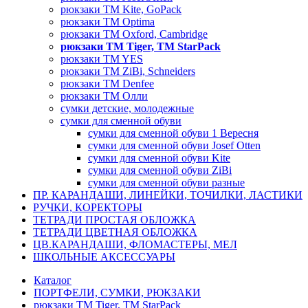
рюкзаки TM Kite, GoPack
рюкзаки TM Optima
рюкзаки TM Oxford, Cambridge
рюкзаки TM Tiger, TM StarPack
рюкзаки TM YES
рюкзаки TM ZiBi, Schneiders
рюкзаки ТМ Denfee
рюкзаки ТМ Олли
сумки детские, молодежные
сумки для сменной обуви
сумки для сменной обуви 1 Вересня
сумки для сменной обуви Josef Otten
сумки для сменной обуви Kite
сумки для сменной обуви ZiBi
сумки для сменной обуви разные
ПР. КАРАНДАШИ, ЛИНЕЙКИ, ТОЧИЛКИ, ЛАСТИКИ
РУЧКИ, КОРЕКТОРЫ
ТЕТРАДИ ПРОСТАЯ ОБЛОЖКА
ТЕТРАДИ ЦВЕТНАЯ ОБЛОЖКА
ЦВ.КАРАНДАШИ, ФЛОМАСТЕРЫ, МЕЛ
ШКОЛЬНЫЕ АКСЕССУАРЫ
Каталог
ПОРТФЕЛИ, СУМКИ, РЮКЗАКИ
рюкзаки TM Tiger, TM StarPack